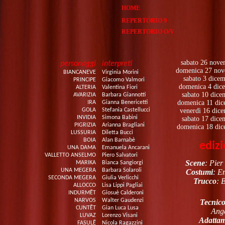
HOME
REPERTORIO 9
REPERTORIO O/V
sabato 26 nove
personaggi
interpreti
domenica 27 nov
BIANCANEVE
Virginia Morini
sabato 3 dice
PRINCIPE
Giacomo Valmori
domenica 4 dice
ALTERIA
Valentina Fiori
sabato 10 dice
AVARIZIA
Barbara Giannotti
domenica 11 dic
IRA
Gianna Benericetti
GOLA
Stefania Castellucci
venerdì 16 dic
INVIDIA
Simona Babini
sabato 17 dice
PIGRIZIA
Arianna Bragliani
domenica 18 dic
LUSSURIA
Diletta Bucci
BOIA
Alan Barnabè
ediz
UNA DAMA
Emanuela Ancarani
VALLETTO ANSELMO
Piero Salvatori
Scene
: Pie
MARIKA
Bianca Sangiorgi
UNA MEGERA
Barbara Solaroli
Costumi
: E
SECONDA MEGERA
Giulia Verlicchi
Trucco
:
B
ALLOCCO
Lisa Lippi Pagliai
INDURMẼT
Giosuè Calderoni
NARVOS
Walter Gaudenzi
Tecnico
CUNTẼT
Gian Luca Lusa
Ange
LUVAZ
Lorenzo Visani
Adattam
FASULẼ
Nicola Ragazzini